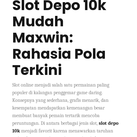
Slot Depo 10k
Mudah
Maxwin:
Rahasia Pola
Terkini
Slot online menjadi salah satu permainan paling
populer di kalangan penggemar game daring.
Konsepnya yang sederhana, grafis menarik, dan
kesempatan mendapatkan kemenangan besar
membuat banyak pemain tertarik mencoba
peruntungan. Di antara berbagai jenis slot,
slot depo
10k
menjadi favorit karena menawarkan taruhan