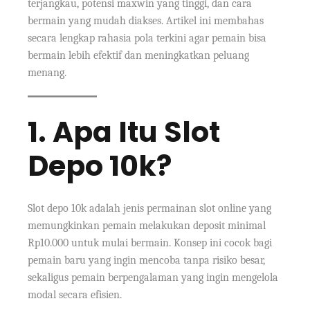
terjangkau, potensi maxwin yang tinggi, dan cara
bermain yang mudah diakses. Artikel ini membahas
secara lengkap rahasia pola terkini agar pemain bisa
bermain lebih efektif dan meningkatkan peluang
menang.
1. Apa Itu Slot
Depo 10k?
Slot depo 10k adalah jenis permainan slot online yang
memungkinkan pemain melakukan deposit minimal
Rp10.000 untuk mulai bermain. Konsep ini cocok bagi
pemain baru yang ingin mencoba tanpa risiko besar,
sekaligus pemain berpengalaman yang ingin mengelola
modal secara efisien.