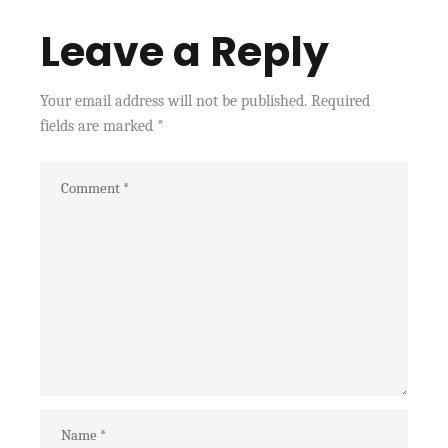
Leave a Reply
Your email address will not be published.
Required
fields are marked
*