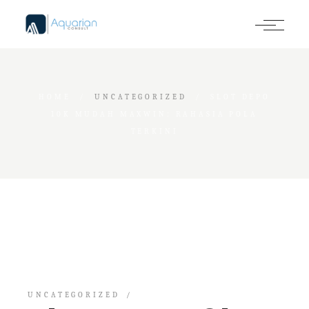
Skip
to
the
content
HOME
UNCATEGORIZED
SLOT DEPO
10K MUDAH MAXWIN: RAHASIA POLA
TERKINI
UNCATEGORIZED