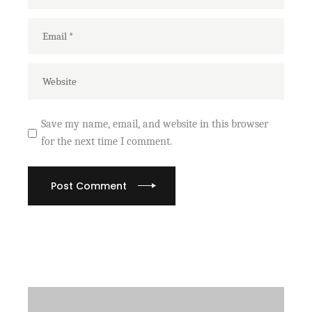
Save my name, email, and website in this browser
for the next time I comment.
Post Comment