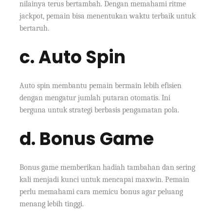
nilainya terus bertambah. Dengan memahami ritme
jackpot, pemain bisa menentukan waktu terbaik untuk
bertaruh.
c. Auto Spin
Auto spin membantu pemain bermain lebih efisien
dengan mengatur jumlah putaran otomatis. Ini
berguna untuk strategi berbasis pengamatan pola.
d. Bonus Game
Bonus game memberikan hadiah tambahan dan sering
kali menjadi kunci untuk mencapai maxwin. Pemain
perlu memahami cara memicu bonus agar peluang
menang lebih tinggi.