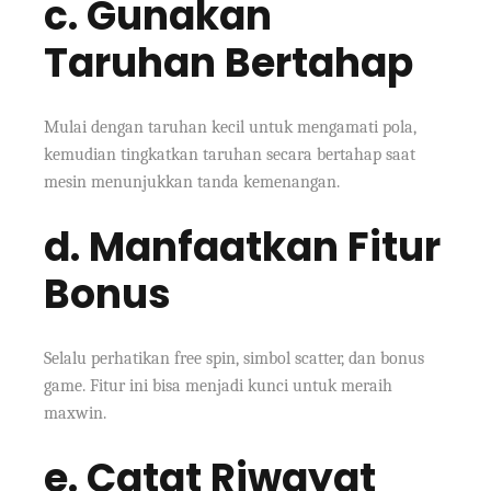
c. Gunakan
Taruhan Bertahap
Mulai dengan taruhan kecil untuk mengamati pola,
kemudian tingkatkan taruhan secara bertahap saat
mesin menunjukkan tanda kemenangan.
d. Manfaatkan Fitur
Bonus
Selalu perhatikan free spin, simbol scatter, dan bonus
game. Fitur ini bisa menjadi kunci untuk meraih
maxwin.
e. Catat Riwayat