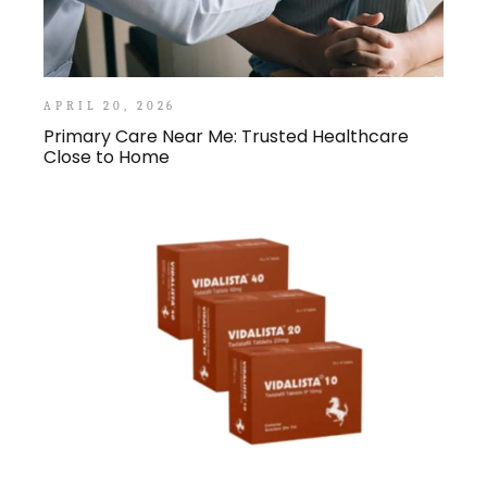
APRIL 20, 2026
Primary Care Near Me: Trusted Healthcare
Close to Home