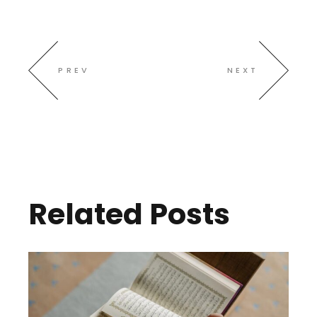
PREV
NEXT
Related Posts