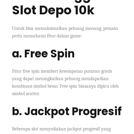
Slot Depo 10k
Untuk bisa memaksimalkan peluang menang, pemain
perlu memahami fitur dalam game:
a. Free Spin
Fitur free spin memberi kesempatan putaran gratis
yang dapat meningkatkan peluang mendapatkan
kombinasi simbol besar. Free spin biasanya dipicu oleh
simbol scatter.
b. Jackpot Progresif
Beberapa slot menyediakan jackpot progresif yang