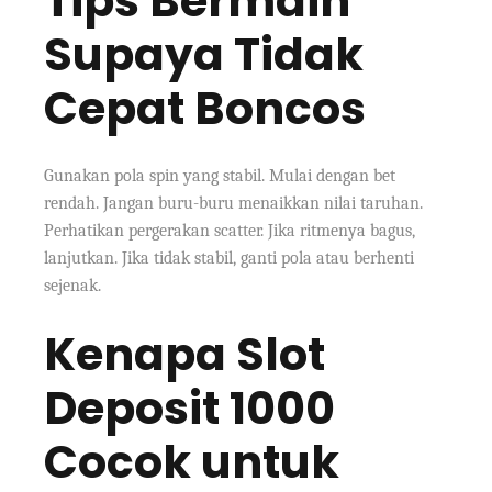
Tips Bermain
Supaya Tidak
Cepat Boncos
Gunakan pola spin yang stabil. Mulai dengan bet
rendah. Jangan buru-buru menaikkan nilai taruhan.
Perhatikan pergerakan scatter. Jika ritmenya bagus,
lanjutkan. Jika tidak stabil, ganti pola atau berhenti
sejenak.
Kenapa Slot
Deposit 1000
Cocok untuk