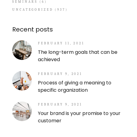
SEMINARS
(6)
UNCATEGORIZED
(937)
Recent posts
FEBRUARY 11, 2021
The long-term goals that can be
achieved
FEBRUARY 9, 2021
Process of giving a meaning to
specific organization
FEBRUARY 9, 2021
Your brand is your promise to your
customer