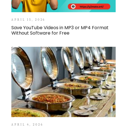
APRIL 15, 2026
Save YouTube Videos in MP3 or MP4 Format
Without Software for Free
APRIL 4, 2026