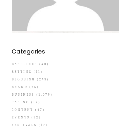
Categories
BASELINES
(40)
BETTING
(11)
BLOGGING
(243)
BRAND
(75)
BUSINESS
(1,079)
CASINO
(12)
CONTENT
(47)
EVENTS
(32)
FESTIVALS
(17)