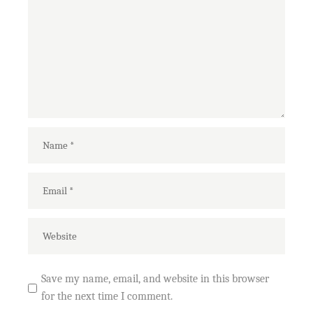
Save my name, email, and website in this browser
for the next time I comment.