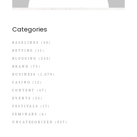
Categories
BASELINES
(40)
BETTING
(11)
BLOGGING
(243)
BRAND
(75)
BUSINESS
(1,079)
CASINO
(12)
CONTENT
(47)
EVENTS
(32)
FESTIVALS
(17)
SEMINARS
(6)
UNCATEGORIZED
(937)