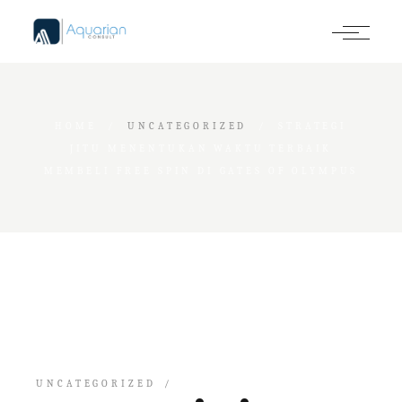
Skip
to
the
content
HOME
UNCATEGORIZED
STRATEGI
JITU MENENTUKAN WAKTU TERBAIK
MEMBELI FREE SPIN DI GATES OF OLYMPUS
UNCATEGORIZED