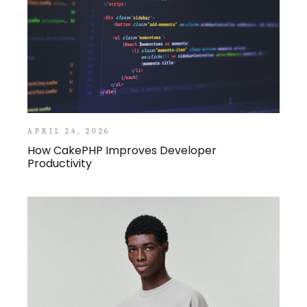
APRIL 24, 2026
How CakePHP Improves Developer
Productivity