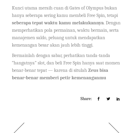
Kunci utama meraih cuan di Gates of Olympus bukan
hanya seberapa sering kamu membeli Free Spin, tetapi
seberapa tepat waktu kamu melakukannya
. Dengan
memperhatikan pola permainan, waktu bermain, serta
manajemen saldo, peluang untuk mendapatkan
kemenangan besar akan jauh lebih tinggi.
Bermainlah dengan sabar, perhatikan tanda-tanda
“hangatnya” slot, dan beli Free Spin hanya saat momen
benar-benar tepat — karena di situlah
Zeus bisa
benar-benar memberi petir kemenanganmu
Share: