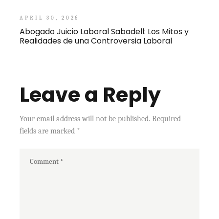
APRIL 30, 2026
Abogado Juicio Laboral Sabadell: Los Mitos y
Realidades de una Controversia Laboral
Leave a Reply
Your email address will not be published.
Required
fields are marked
*