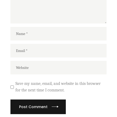
Save my name, email, and website in this browser
for the next time I comment.
Post Comment