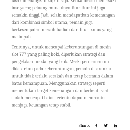
bisa dimenangkan kapan saja. Ketika mesin memasuki
fase gacor, peluang munculnya fitur-fitur ini juga
semakin tinggi. Jadi, selain mendapatkan kemenangan
dari kombinasi simbol utama, pemain juga
berkesempatan meraih hadiah dari fitur bonus yang
melimpah.
Tentunya, untuk mencapai keberuntungan di mesin
slot 777 yang paling hoki, diperlukan strategi dan
pengelolaan modal yang baik. Meski permainan ini
didasarkan pada keberuntungan, pemain disarankan
untuk tidak terlalu serakah dan tetap bermain dalam
batas kemampuan. Menggunakan strategi seperti
menentukan target kemenangan dan berhenti saat
sudah mencapai batas tertentu dapat membantu
menjaga keuangan tetap stabil.
Share: