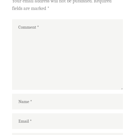
Your email address will not be published.
Required
fields are marked
*