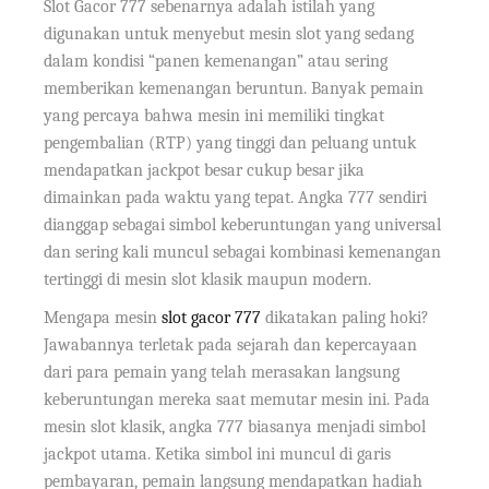
Slot Gacor 777 sebenarnya adalah istilah yang
digunakan untuk menyebut mesin slot yang sedang
dalam kondisi “panen kemenangan” atau sering
memberikan kemenangan beruntun. Banyak pemain
yang percaya bahwa mesin ini memiliki tingkat
pengembalian (RTP) yang tinggi dan peluang untuk
mendapatkan jackpot besar cukup besar jika
dimainkan pada waktu yang tepat. Angka 777 sendiri
dianggap sebagai simbol keberuntungan yang universal
dan sering kali muncul sebagai kombinasi kemenangan
tertinggi di mesin slot klasik maupun modern.
Mengapa mesin
slot gacor 777
dikatakan paling hoki?
Jawabannya terletak pada sejarah dan kepercayaan
dari para pemain yang telah merasakan langsung
keberuntungan mereka saat memutar mesin ini. Pada
mesin slot klasik, angka 777 biasanya menjadi simbol
jackpot utama. Ketika simbol ini muncul di garis
pembayaran, pemain langsung mendapatkan hadiah