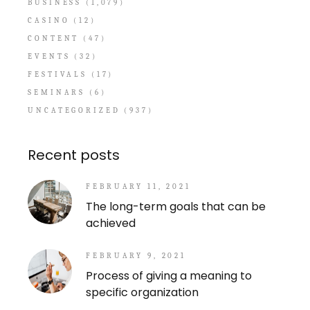
BUSINESS
(1,079)
CASINO
(12)
CONTENT
(47)
EVENTS
(32)
FESTIVALS
(17)
SEMINARS
(6)
UNCATEGORIZED
(937)
Recent posts
FEBRUARY 11, 2021
The long-term goals that can be
achieved
FEBRUARY 9, 2021
Process of giving a meaning to
specific organization