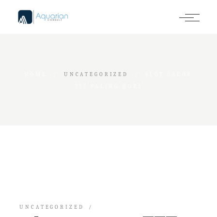
Skip
to
the
content
HOME
UNCATEGORIZED
SLOT GACOR
777 PALING HOKI
UNCATEGORIZED