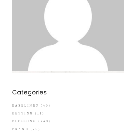
Categories
BASELINES
(40)
BETTING
(11)
BLOGGING
(243)
BRAND
(75)