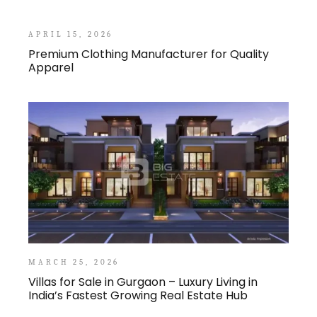
APRIL 15, 2026
Premium Clothing Manufacturer for Quality
Apparel
MARCH 25, 2026
Villas for Sale in Gurgaon – Luxury Living in
India’s Fastest Growing Real Estate Hub