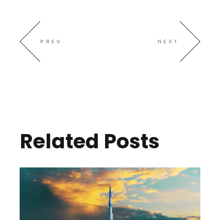
PREV
NEXT
Related Posts