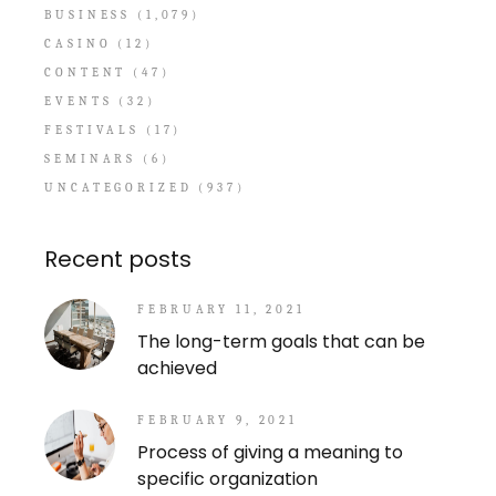
BUSINESS
(1,079)
CASINO
(12)
CONTENT
(47)
EVENTS
(32)
FESTIVALS
(17)
SEMINARS
(6)
UNCATEGORIZED
(937)
Recent posts
FEBRUARY 11, 2021
The long-term goals that can be
achieved
FEBRUARY 9, 2021
Process of giving a meaning to
specific organization