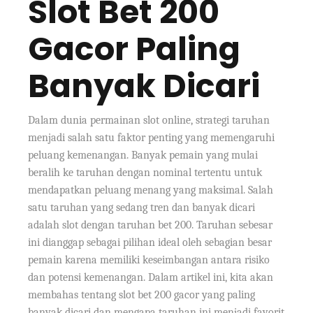
Slot Bet 200
Gacor Paling
Banyak Dicari
Dalam dunia permainan slot online, strategi taruhan
menjadi salah satu faktor penting yang memengaruhi
peluang kemenangan. Banyak pemain yang mulai
beralih ke taruhan dengan nominal tertentu untuk
mendapatkan peluang menang yang maksimal. Salah
satu taruhan yang sedang tren dan banyak dicari
adalah slot dengan taruhan bet 200. Taruhan sebesar
ini dianggap sebagai pilihan ideal oleh sebagian besar
pemain karena memiliki keseimbangan antara risiko
dan potensi kemenangan. Dalam artikel ini, kita akan
membahas tentang slot bet 200 gacor yang paling
banyak dicari dan mengapa taruhan ini menjadi favorit