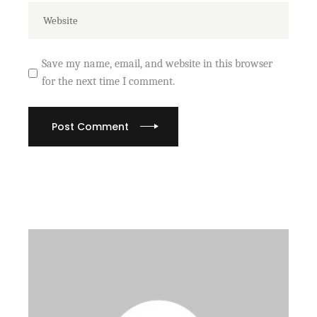
Save my name, email, and website in this browser
for the next time I comment.
Post Comment