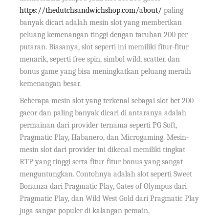
https://thedutchsandwichshop.com/about/
paling
banyak dicari adalah mesin slot yang memberikan
peluang kemenangan tinggi dengan taruhan 200 per
putaran. Biasanya, slot seperti ini memiliki fitur-fitur
menarik, seperti free spin, simbol wild, scatter, dan
bonus game yang bisa meningkatkan peluang meraih
kemenangan besar.
Beberapa mesin slot yang terkenal sebagai slot bet 200
gacor dan paling banyak dicari di antaranya adalah
permainan dari provider ternama seperti PG Soft,
Pragmatic Play, Habanero, dan Microgaming. Mesin-
mesin slot dari provider ini dikenal memiliki tingkat
RTP yang tinggi serta fitur-fitur bonus yang sangat
menguntungkan. Contohnya adalah slot seperti Sweet
Bonanza dari Pragmatic Play, Gates of Olympus dari
Pragmatic Play, dan Wild West Gold dari Pragmatic Play
juga sangat populer di kalangan pemain.