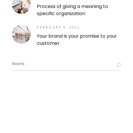
Process of giving a meaning to
specific organization
FEBRUARY 9, 2021
Your brand is your promise to your
customer
Search
for: