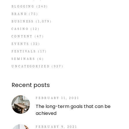
BLOGGING
(243)
BRAND
(75)
BUSINESS
(1,079)
CASINO
(12)
CONTENT
(47)
EVENTS
(32)
FESTIVALS
(17)
SEMINARS
(6)
UNCATEGORIZED
(937)
Recent posts
FEBRUARY 11, 2021
The long-term goals that can be
achieved
FEBRUARY 9, 2021