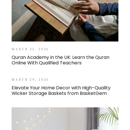
MARCH 25, 2026
Quran Academy in the UK: Learn the Quran
Online With Qualified Teachers
MARCH 29, 2026
Elevate Your Home Decor with High-Quality
Wicker Storage Baskets from BasketGem