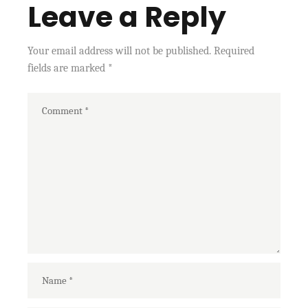
Leave a Reply
Your email address will not be published.
Required
fields are marked
*