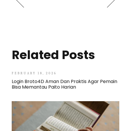
Related Posts
FEBRUARY 18, 2026
Login Broto4D Aman Dan Praktis Agar Pemain
Bisa Memantau Paito Harian