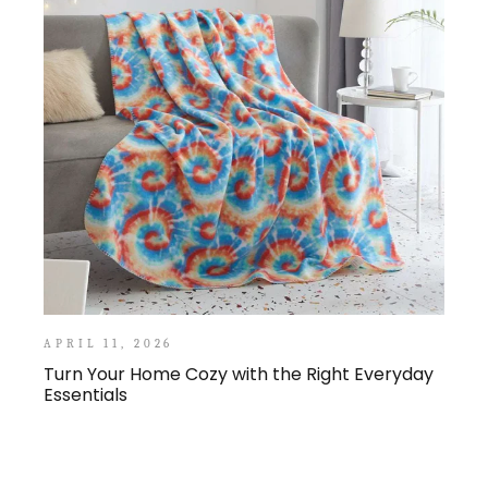
APRIL 11, 2026
Turn Your Home Cozy with the Right Everyday
Essentials