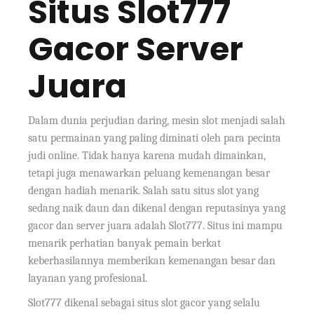
Situs Slot777
Gacor Server
Juara
Dalam dunia perjudian daring, mesin slot menjadi salah
satu permainan yang paling diminati oleh para pecinta
judi online. Tidak hanya karena mudah dimainkan,
tetapi juga menawarkan peluang kemenangan besar
dengan hadiah menarik. Salah satu situs slot yang
sedang naik daun dan dikenal dengan reputasinya yang
gacor dan server juara adalah Slot777. Situs ini mampu
menarik perhatian banyak pemain berkat
keberhasilannya memberikan kemenangan besar dan
layanan yang profesional.
Slot777 dikenal sebagai situs slot gacor yang selalu