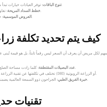
توفر العيادات خيارات تبدأ من الباقات الأساسية وصولاً إلى الباقات الشاملة.
تنوع الباقات:
تعاون العيادات مع البنوك لتقديم تقسيط بدون فوائد.
خطط السداد المريحة:
خصومات كبرى تتاح في فترات مختلفة من العام.
العروض الموسمية:
كيف يتم تحديد تكلفة زر
مهم لكل مريض أن يعرف أن السعر ليس رقماً ثابتاً، بل هو قيمة تُبنى 
كلما زادت مساحة الصلع، زاد عدد الطعوم المطلوبة، مما يؤثر على السعر.
عدد البصيلات المقتطفة:
تقنية الاقتطاف (FUE) تختلف في تكلفتها عن تقنية الزراعة المباشرة (DHI) أو الزراعة الروبوتية.
الجراحون ذوو السمعة العالمية يضمنون نتائج أدق، وهو ما يمثل قيمة مضافة للاستثمار.
خبرة الفريق الطبي:
تقنيات حدي