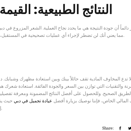
النتائج الطبيعية: القيمة
 دائماً أن جودة النتيجة هي ما يحدد نجاح العملية. الشعر المزروع في دبي
مما يعني أنك لن تضطر لإجراء أي عمليات تصحيحية في المستقبل، وهو ما يوفر عليك المال والجهد على المدى الطويل.
رنة والتقنيات التي توازن بين السعر والجودة الفائقة. استعادة شعر
لطريق الصحيح. وللحصول على أفضل النتائج المضمونة ومعرفة تفصيل
لمالي الخاص، فإننا نوصيك بزيارة أفضل
عيادة تجميل في دبي
حيث ينت
إليك شعرك وثقتك بنفسك بأمان واحترافية لا تضاهى.
Share: