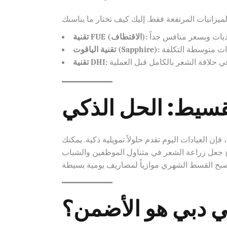
تقنية FUE (الاقتطاف):
تقنية الياقوت (Sapphire):
تقنية DHI:
تقسيط: الحل الذكي
فإن العيادات اليوم تقدم حلولاً تمويلية ذكية. يمكنك
وزيع التكلفة على مدار 12 أو 24 شهراً. هذا النهج جعل زراعة الشعر في متناول الموظفين والشباب
في دبي هو الأضمن؟