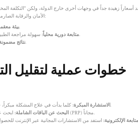
د أسعاراً زهيدة جداً في وجهات أخرى خارج الدولة، ولكن “التكلفة المخ
الأمان والرقابة الصارمة من هيئة الصحة بدبي. الاستثمار في دبي يضمن لك:
الالتزام بأعلى معايير مكافحة العدوى.
بيئة معقمة
سهولة مراجعة الطبيب بعد العملية للتأكد من نمو الشعر بشكل سليم.
متابعة دورية محلياً:
تقديم شهادات ضمان لنمو البصيلات المزروعة.
نتائج مضمونة
خطوات عملية لتقليل ال
كلما بدأت في علاج المشكلة مبكراً، قل عدد البصيلات التي تحتاجها، مما يقلل التكلفة.
الاستشارة المبكرة:
ابحث عن العروض التي تشمل الأدوية وجلسات البلازما (PRP) مجاناً.
البحث عن الباقات الشاملة:
متابعة الإلكترونية: