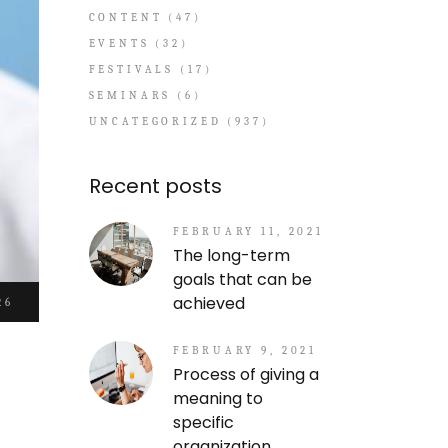
CONTENT
(47)
EVENTS
(32)
FESTIVALS
(17)
SEMINARS
(6)
UNCATEGORIZED
(937)
Recent posts
FEBRUARY 11, 2021
The long-term
goals that can be
achieved
26
FEBRUARY 9, 2021
Process of giving a
meaning to
specific
organization