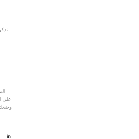
تذكر
الم
على ا
وضعك ا