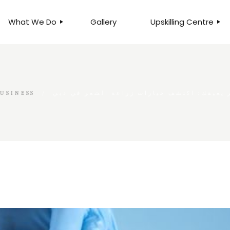
What We Do
Gallery
Upskilling Centre
ORGANISATIONAL
BUSINESS CLINICS
EFFICIENCY THROUGH
PHOTOGRAPHY
TEAM EFFECTIVENESS
BUSINESS
ر يعيقك: اكتشف خيارات زراعة الشعر في دبي
BUSINESS
BUSINESS PROCESS RE-
ENGINEERING
EXECUTIVE PLACEMENT
MANPOWER MANAGEMENT
TALENT ACQUISITION
BUSINESS DEVELOPMENT
SERVICES
SKILLS ENHANCEMENT
PROGRAMME