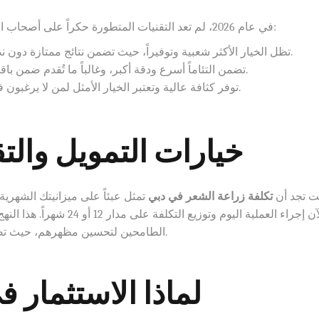
في عام 2026، لم تعد التقنيات المتطورة حكراً على أصحاب الميزانيات المرتفعة فقط. إليك كيف تختار ما يناسبك:
تظل الخيار الأكثر شعبية وتوفيراً، حيث تضمن نتائج ممتازة دون ندبات وبسعر منافس جداً.
تضمن التئاماً أسرع ودقة أكبر، وغالباً ما تُقدم ضمن باقات متوسطة التكلفة.
توفر كثافة عالية وتعتبر الخيار الأمثل لمن لا يرغبون في حلاقة الشعر بالكامل قبل العملية.
خيارات التمويل وال
نت تجد أن
تكلفة زراعة الشعر في دبي
تمثل عبئاً على ميزانيتك الشهرية، 
الآن إجراء العملية اليوم وت
الطامحين لتحسين مظهرهم، حيث تصبح القسط الشهري موازياً لمصاريف يومية بسيطة.
لماذا الاستثمار 