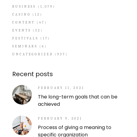
BUSINESS
(1,079)
CASINO
(12)
CONTENT
(47)
EVENTS
(32)
FESTIVALS
(17)
SEMINARS
(6)
UNCATEGORIZED
(937)
Recent posts
FEBRUARY 11, 2021
The long-term goals that can be
achieved
FEBRUARY 9, 2021
Process of giving a meaning to
specific organization