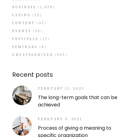
BUSINESS
(1,079)
CASINO
(12)
CONTENT
(47)
EVENTS
(32)
FESTIVALS
(17)
SEMINARS
(6)
UNCATEGORIZED
(937)
Recent posts
FEBRUARY 11, 2021
The long-term goals that can be
achieved
FEBRUARY 9, 2021
Process of giving a meaning to
specific organization