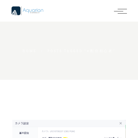
Skip
to
the
content
HOME
POSTS TAGGED "#配信初心者"